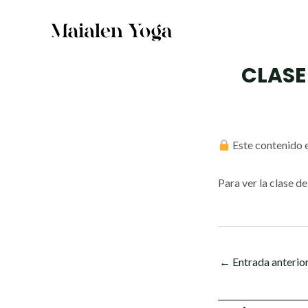
Ir
al
contenido
CLASE
Este contenido e
Para ver la clase d
←
Entrada anterio