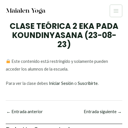
Ir
al
Main
contenido
CLASE TEÓRICA 2 EKA PADA
Men
KOUNDINYASANA (23-08-
23)
Este contenido está restringido y solamente pueden
acceder los alumnos de la escuela.
Para ver la clase debes
Iniciar Sesión
o
Suscribirte
.
←
Entrada anterior
Entrada siguiente
→