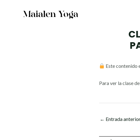
Ir
al
contenido
CL
P
Este contenido e
Para ver la clase d
←
Entrada anterio